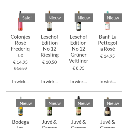
Sale!
Nieuw
Nieuw
Nieuw
Colonjes
Lesehof
Lesehof
Banfi La
Rosé
Edition
Edition
Pettegol
Frederiq
No 12
No 12
a Rosé
ue
Riesling
Grüner
€ 14,95
Veltliner
€ 14,95
€ 10,50
€ 8,95
€ 16,50
In winkelwagen
In winkelwagen
In winkelwagen
In winkelwage
Nieuw
Nieuw
Nieuw
Nieuw
Bodega
Juvé &
Juvé &
Juvé &
las
Camps
Camps
Camps