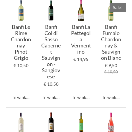
Sale!
Banfi Le
Banfi
Banfi La
Banfi
Rime
Col di
Pettegol
Fumaio
Chardon
Sasso
a
Chardon
nay
Caberne
Verment
nay &
Pinot
t
ino
Sauvign
Grigio
Sauvign
on Blanc
€ 14,95
on -
€ 10,50
€ 9,50
Sangiov
€ 10,50
ese
€ 10,50
In winkelwagen
In winkelwagen
In winkelwagen
In winkelwage