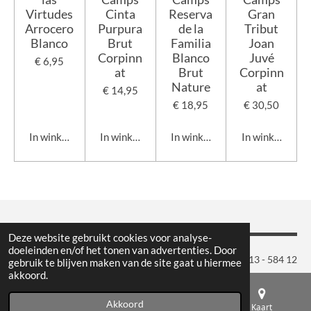
Virtudes
Cinta
Reserva
Gran
Arrocero
Purpura
de la
Tribut
Blanco
Brut
Familia
Joan
Corpinn
Blanco
Juvé
€ 6,95
at
Brut
Corpinn
Nature
at
€ 14,95
€ 18,95
€ 30,50
In winkelwagen
In winkelwagen
In winkelwagen
In winkelwage
Deze website gebruikt cookies voor analyse-
doeleinden en/of het tonen van advertenties. Door
Maison du Vin | Geminiweg 9 | 5015 BP Tilburg | Tel.: 013 - 584 12
gebruik te blijven maken van de site gaat u hiermee
akkoord.
10 | Openingstijden: dinsdag t/m vrijdag 10:00 - 18:00 uur
& zaterdag 10:00 - 17:00 uur
Akkoord
E-mailadres
Telefoonnummer
Kaart