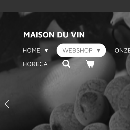
Ga
direct
naar
de
MAISON DU VIN
hoofdinhoud
HOME
WEBSHOP
ONZE
HORECA