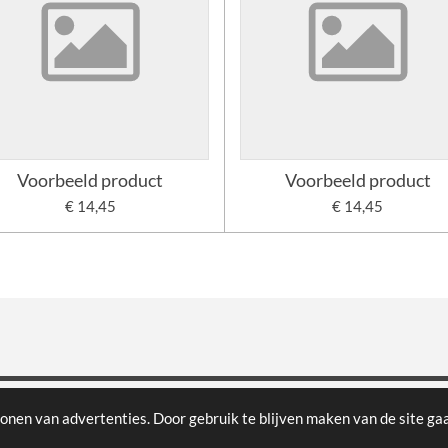
Voorbeeld product
Voorbeeld product
€ 14,45
€ 14,45
onen van advertenties. Door gebruik te blijven maken van de site ga
lburg | Tel.: 013 - 584 12 10 | Openingstijden: dinsdag t/m vrijdag 10:00