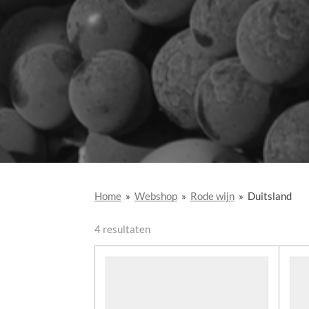
Home
»
Webshop
»
Rode wijn
»
Duitsland
4 resultaten