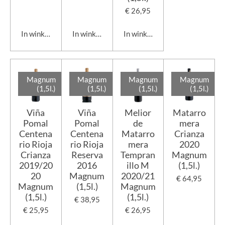
€ 26,95
In winkelwagen
In winkelwagen
In winkelwagen
Magnum
Magnum
Magnum
Magnum
(1,5l.)
(1,5l.)
(1,5l.)
(1,5l.)
Viña
Viña
Melior
Matarro
Pomal
Pomal
de
mera
Centena
Centena
Matarro
Crianza
rio Rioja
rio Rioja
mera
2020
Crianza
Reserva
Tempran
Magnum
2019/20
2016
illo M
(1,5l.)
20
Magnum
2020/21
€ 64,95
Magnum
(1,5l.)
Magnum
(1,5l.)
(1,5l.)
€ 38,95
€ 25,95
€ 26,95