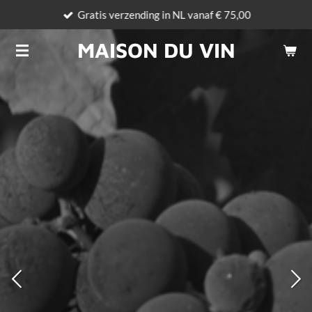
Gratis verzending in NL vanaf € 75,00
Ga
direct
MAISON DU VIN
naar
de
hoofdinhoud