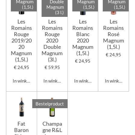
Magnum
Double
Magnum
Magnum
(1,5l.)
Magnum
(1,5l.)
(1,5l.)
(3 l.)
Les
Les
Les
Les
Romains
Romains
Romains
Romains
Rouge
Rouge
Blanc
Rosé
2019/20
2020
2020
Magnum
20
Double
Magnum
(1,5l.)
Magnum
Magnum
(1,5l.)
€ 24,95
(1,5l.)
(3l.)
€ 24,95
€ 24,95
€ 59,95
In winkelwagen
In winkelwagen
In winkelwagen
In winkelwage
Bestelproduct
Fat
Champa
Baron
gne R&L