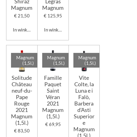
Shiraz
Legras
Magnum
Magnum
€ 21,50
€ 125,95
In winkelwagen
In winkelwagen
Magnum
Magnum
Magnum
(1,5l.)
(1,5l.)
(1,5l.)
Solitude
Famille
Vite
Château
Paquet
Colte, la
neuf-du-
Saint
Luna e i
Pape
Véran
Falò,
Rouge
2021
Barbera
2021
Magnum
d'Asti
Magnum
(1,5l.)
Superior
(1,5l.)
e
€ 69,95
Magnum
€ 83,50
(1,5l.)