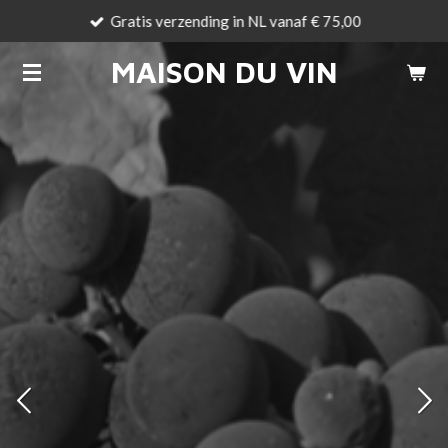
Gratis verzending in NL vanaf € 75,00
Ga
direct
MAISON DU VIN
naar
de
hoofdinhoud