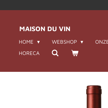
Ga
direct
naar
de
MAISON DU VIN
hoofdinhoud
HOME
WEBSHOP
ONZE
HORECA