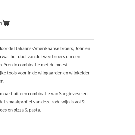
n
door de Italiaans-Amerikaanse broers, John en
n was het doel van de twee broers om een
reëren in combinatie met de meest
e tools voor in de wijngaarden en wijnkelder
en.
gemaakt uit een combinatie van Sangiovese en
et smaakprofiel van deze rode wijn is vol &
lees en pizza & pasta.