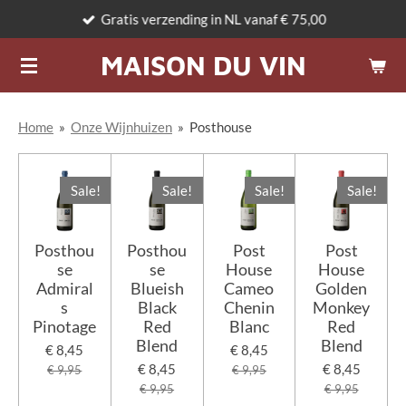
Gratis verzending in NL vanaf € 75,00
Ga
direct
MAISON DU VIN
naar
de
hoofdinhoud
Home
»
Onze Wijnhuizen
»
Posthouse
Sale!
Sale!
Sale!
Sale!
Posthou
Posthou
Post
Post
se
se
House
House
Admiral
Blueish
Cameo
Golden
s
Black
Chenin
Monkey
Pinotage
Red
Blanc
Red
Blend
Blend
€ 8,45
€ 8,45
€ 8,45
€ 8,45
€ 9,95
€ 9,95
€ 9,95
€ 9,95