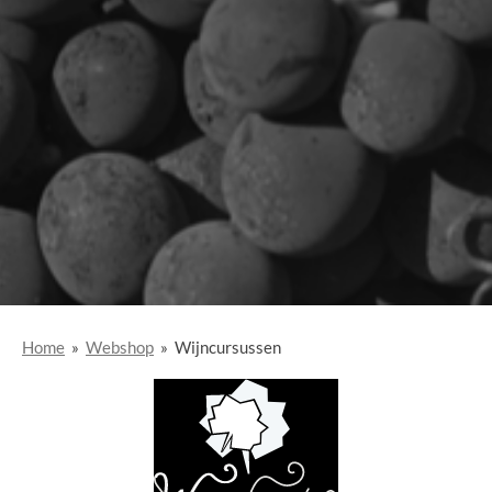
Home
»
Webshop
»
Wijncursussen