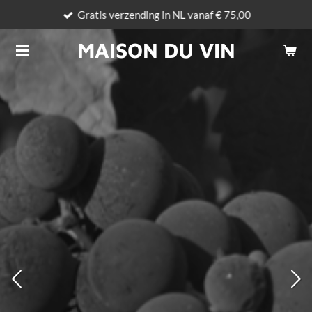
Gratis verzending in NL vanaf € 75,00
Ga
direct
MAISON DU VIN
naar
de
hoofdinhoud