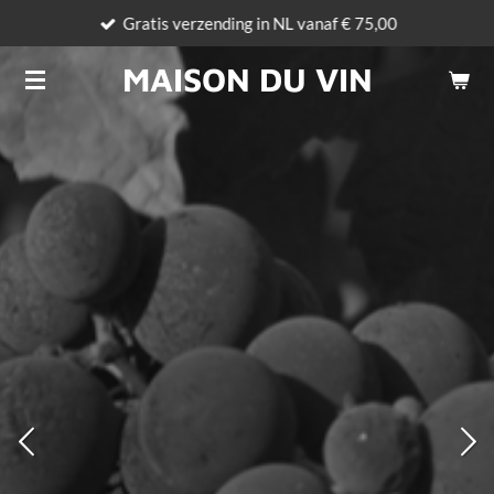
Gratis verzending in NL vanaf € 75,00
Ga
direct
MAISON DU VIN
naar
de
hoofdinhoud