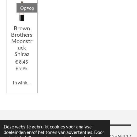
Op=op
Brown
Brothers
Moonstr
uck
Shiraz
€ 8,45
€ 9,95
In winkelwagen
Deze website gebruikt cookies voor analyse-
doeleinden en/of het tonen van advertenties. Door
Maison du Vin | Geminiweg 9 | 5015 BP Tilburg | Tel.: 013 - 584 12