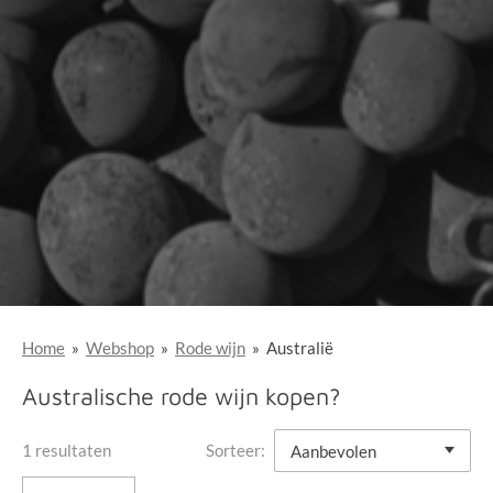
Home
»
Webshop
»
Rode wijn
»
Australië
Australische rode wijn kopen?
1 resultaten
Sorteer: