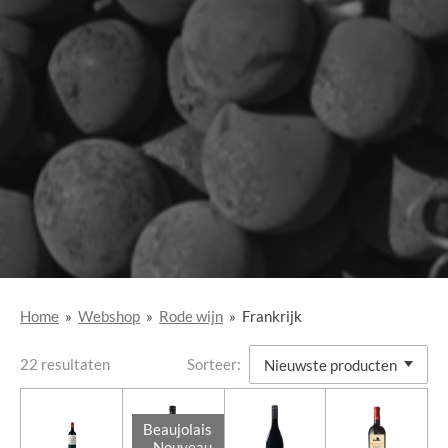
Home
»
Webshop
»
Rode wijn
»
Frankrijk
22 resultaten
Sorteer:
Beaujolais
Nouveau