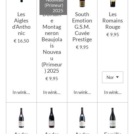
(Primeur)
2025
Les
Domain
South
Les
Aigles
e
Emotion
Romains
d'Antho
Montag
G.S.M.
Rouge
nic
neron
Cuvée
€ 9,95
Beaujola
Prestige
€ 16,50
is
€ 9,95
Nouvea
u
(Primeur
) 2025
€ 9,95
In winkelwagen
In winkelwagen
In winkelwagen
In winkelwage