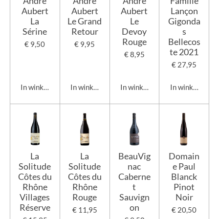
Andre
Andre
Andre
Famille
Aubert
Aubert
Aubert
Lançon
La
Le Grand
Le
Gigonda
Sérine
Retour
Devoy
s
Rouge
Bellecos
€ 9,50
€ 9,95
te 2021
€ 8,95
€ 27,95
In winkelwagen
In winkelwagen
In winkelwagen
In winkelwage
La
La
BeauVig
Domain
Solitude
Solitude
nac
e Paul
Côtes du
Côtes du
Caberne
Blanck
Rhône
Rhône
t
Pinot
Villages
Rouge
Sauvign
Noir
Réserve
on
€ 11,95
€ 20,50