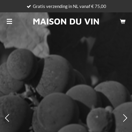
Gratis verzending in NL vanaf € 75,00
Ga
direct
MAISON DU VIN
naar
de
hoofdinhoud