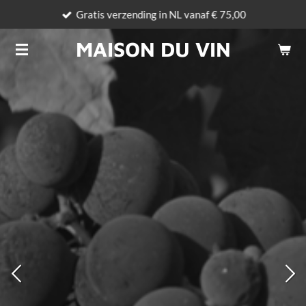
Gratis verzending in NL vanaf € 75,00
Ga
direct
MAISON DU VIN
naar
de
hoofdinhoud