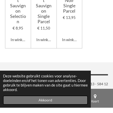
t
t
Noir
Sauvign
Sauvign
Single
on
on
Parcel
Selectio
Single
€ 13,95
n
Parcel
€ 8,95
€ 11,50
In winkelwagen
In winkelwagen
In winkelwagen
Deze website gebruikt cookies voor analyse-
doeleinden en/of het tonen van advertenties. Door
Maison du Vin | Geminiweg 9 | 5015 BP Tilburg | Tel.: 013 - 584 12
gebruik te blijven maken van de site gaat u hiermee
akkoord.
10 | Openingstijden: dinsdag t/m vrijdag 10:00 - 18:00 uur
& zaterdag 10:00 - 17:00 uur
Akkoord
E-mailadres
Telefoonnummer
Kaart
Gratis parkeren voor de deur
© 2019 - 2026 Maison du Vin