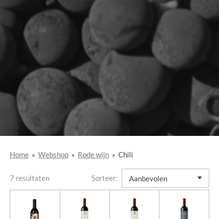
Home
»
Webshop
»
Rode wijn
»
Chili
7 resultaten
Sorteer: