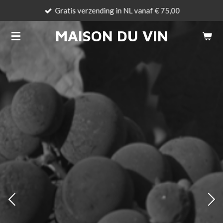
Gratis verzending in NL vanaf € 75,00
Ga
direct
MAISON DU VIN
naar
de
hoofdinhoud