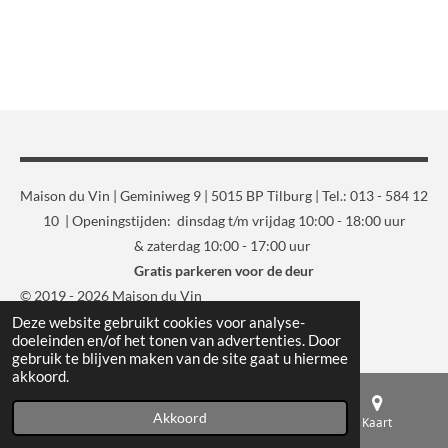
Maison du Vin | Geminiweg 9 | 5015 BP Tilburg | Tel.: 013 - 584 12
10 | Openingstijden: dinsdag t/m vrijdag 10:00 - 18:00 uur
& zaterdag 10:00 - 17:00 uur
Gratis parkeren voor de deur
© 2019 - 2026 Maison du Vin
Deze website gebruikt cookies voor analyse-
Powered by
JouwWeb
doeleinden en/of het tonen van advertenties. Door
gebruik te blijven maken van de site gaat u hiermee
akkoord.
Akkoord
E-mailadres
Telefoonnummer
Kaart