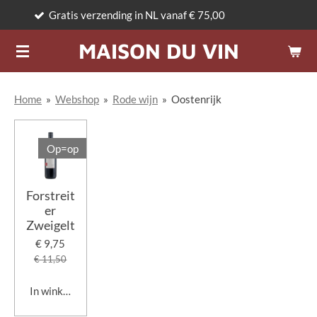
tis verzending in NL vanaf € 75,00
Ga
direct
MAISON DU VIN
naar
de
hoofdinhoud
Home
»
Webshop
»
Rode wijn
»
Oostenrijk
Op=op
Forstreit
er
Zweigelt
€ 9,75
€ 11,50
In winkelwagen