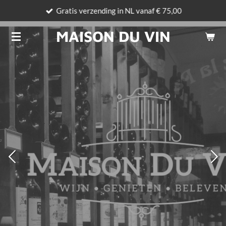
Gratis verzending in NL vanaf € 75,00
Ga
direct
MAISON DU VIN
naar
de
hoofdinhoud