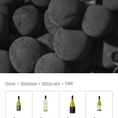
Home
»
Webshop
»
Witte wijn
»
Chili