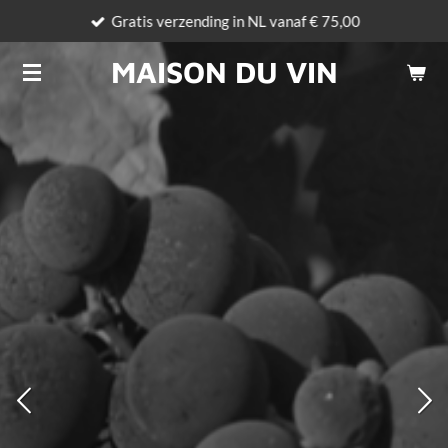
Gratis verzending in NL vanaf € 75,00
Ga
direct
MAISON DU VIN
naar
de
hoofdinhoud