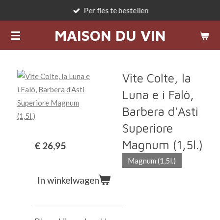
Per fles te bestellen
Ga
direct
MAISON DU VIN
naar
de
hoofdinhoud
Vite Colte, la
Luna e i Falò,
Barbera d'Asti
Superiore
Magnum (1,5l.)
€ 26,95
Magnum (1,5l.)
In winkelwagen