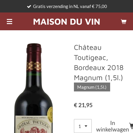
Gratis verzending in NL vanaf € 75,00
Ga
direct
MAISON DU VIN
naar
de
hoofdinhoud
Château
Toutigeac,
Bordeaux 2018
Magnum (1,5l.)
Magnum (1,5l.)
€ 21,95
In
winkelwagen