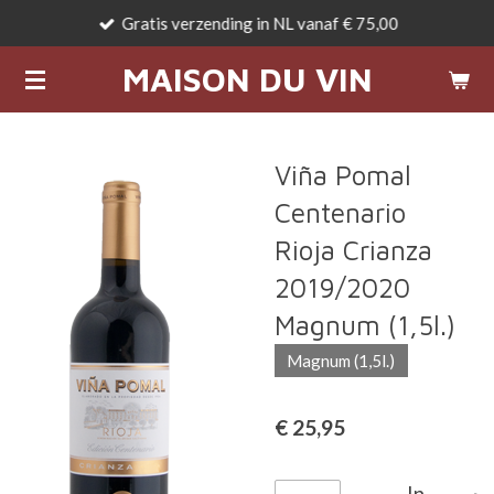
Gratis verzending in NL vanaf € 75,00
Ga
direct
MAISON DU VIN
naar
de
hoofdinhoud
Viña Pomal
Centenario
Rioja Crianza
2019/2020
Magnum (1,5l.)
Magnum (1,5l.)
€ 25,95
In