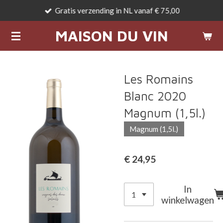
Gratis verzending in NL vanaf € 75,00
Ga
direct
MAISON DU VIN
naar
de
hoofdinhoud
Les Romains
Blanc 2020
Magnum (1,5l.)
Magnum (1,5l.)
€ 24,95
In
winkelwagen