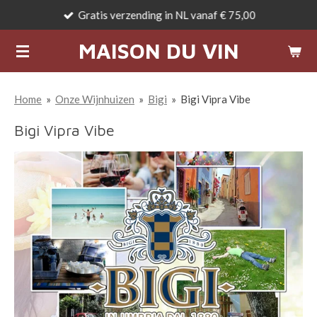
Gratis verzending in NL vanaf € 75,00
Ga
direct
MAISON DU VIN
naar
de
hoofdinhoud
Home
»
Onze Wijnhuizen
»
Bigi
»
Bigi Vipra Vibe
Bigi Vipra Vibe