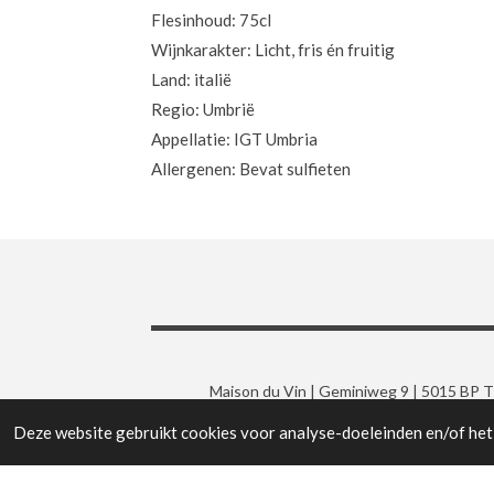
Flesinhoud: 75cl
Wijnkarakter: Licht, fris én fruitig
Land: italië
Regio: Umbrië
Appellatie:
IGT Umbria
Allergenen: Bevat sulfieten
Maison du Vin | Geminiweg 9 | 5015 BP Til
Deze website gebruikt cookies voor analyse-doeleinden en/of het 
© 2019 - 2026 Maison du Vin