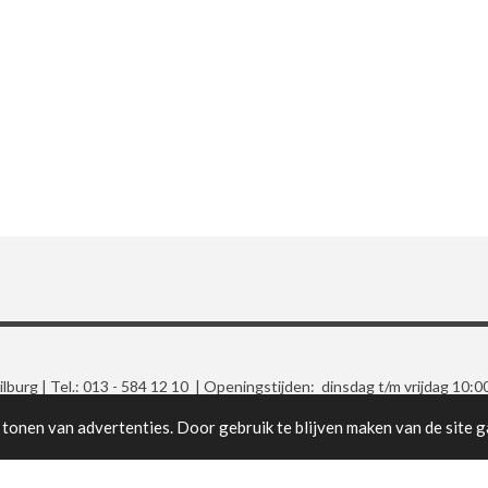
burg | Tel.: 013 - 584 12 10 | Openingstijden: dinsdag t/m vrijdag 10:0
Gratis parkeren voor de deur
tonen van advertenties. Door gebruik te blijven maken van de site g