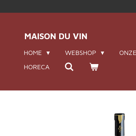
Ga
direct
naar
de
MAISON DU VIN
hoofdinhoud
HOME
WEBSHOP
ONZE
HORECA