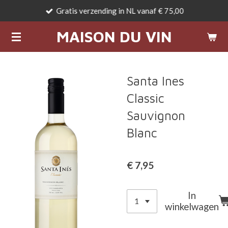
Gratis verzending in NL vanaf € 75,00
Ga
direct
MAISON DU VIN
naar
de
hoofdinhoud
Santa Ines
Classic
Sauvignon
Blanc
€ 7,95
In
winkelwagen