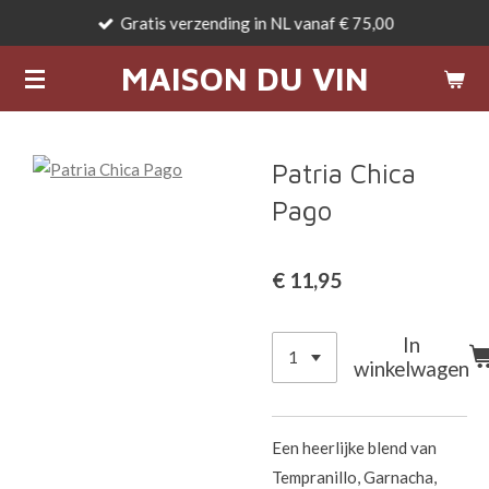
Gratis verzending in NL vanaf € 75,00
Ga
direct
MAISON DU VIN
naar
de
hoofdinhoud
Patria Chica
Pago
€ 11,95
In
winkelwagen
Een heerlijke blend van
Tempranillo, Garnacha,