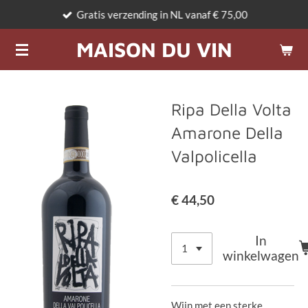
Gratis verzending in NL vanaf € 75,00
Ga
direct
MAISON DU VIN
naar
de
hoofdinhoud
Ripa Della Volta
Amarone Della
Valpolicella
€ 44,50
In
winkelwagen
Wijn met een sterke