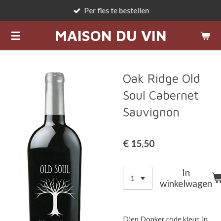
Per fles te bestellen
Ga
direct
MAISON DU VIN
naar
de
hoofdinhoud
Oak Ridge Old
Soul Cabernet
Sauvignon
€ 15,50
In
winkelwagen
Diep Donker rode kleur, in