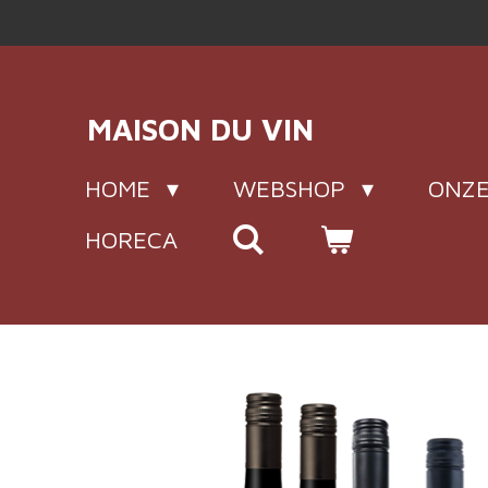
Ga
direct
naar
de
MAISON DU VIN
hoofdinhoud
HOME
WEBSHOP
ONZE
HORECA