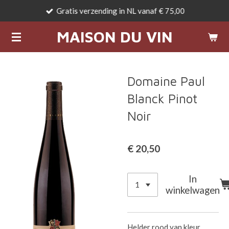
Gratis verzending in NL vanaf € 75,00
Ga
direct
MAISON DU VIN
naar
de
hoofdinhoud
Domaine Paul
Blanck Pinot
Noir
€ 20,50
In
winkelwagen
Helder rood van kleur.