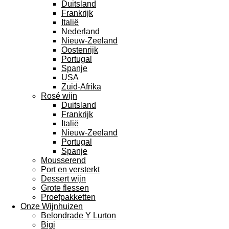
Duitsland
Frankrijk
Italië
Nederland
Nieuw-Zeeland
Oostenrijk
Portugal
Spanje
USA
Zuid-Afrika
Rosé wijn
Duitsland
Frankrijk
Italië
Nieuw-Zeeland
Portugal
Spanje
Mousserend
Port en versterkt
Dessert wijn
Grote flessen
Proefpakketten
Onze Wijnhuizen
Belondrade Y Lurton
Bigi