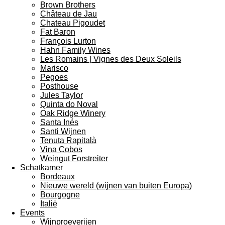
Brown Brothers
Château de Jau
Chateau Pigoudet
Fat Baron
François Lurton
Hahn Family Wines
Les Romains | Vignes des Deux Soleils
Marisco
Pegoes
Posthouse
Jules Taylor
Quinta do Noval
Oak Ridge Winery
Santa Inés
Santi Wijnen
Tenuta Rapitalà
Vina Cobos
Weingut Forstreiter
Schatkamer
Bordeaux
Nieuwe wereld (wijnen van buiten Europa)
Bourgogne
Italië
Events
Wijnproeverijen