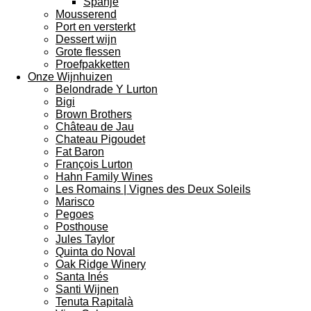
Spanje
Mousserend
Port en versterkt
Dessert wijn
Grote flessen
Proefpakketten
Onze Wijnhuizen
Belondrade Y Lurton
Bigi
Brown Brothers
Château de Jau
Chateau Pigoudet
Fat Baron
François Lurton
Hahn Family Wines
Les Romains | Vignes des Deux Soleils
Marisco
Pegoes
Posthouse
Jules Taylor
Quinta do Noval
Oak Ridge Winery
Santa Inés
Santi Wijnen
Tenuta Rapitalà