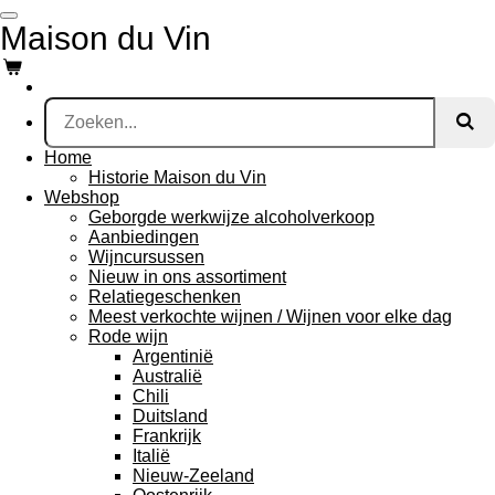
Ga
Maison du Vin
direct
naar
de
hoofdinhoud
Home
Historie Maison du Vin
Webshop
Geborgde werkwijze alcoholverkoop
Aanbiedingen
Wijncursussen
Nieuw in ons assortiment
Relatiegeschenken
Meest verkochte wijnen / Wijnen voor elke dag
Rode wijn
Argentinië
Australië
Chili
Duitsland
Frankrijk
Italië
Nieuw-Zeeland