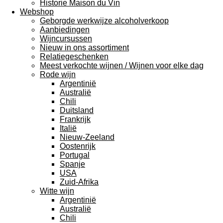
Historie Maison du Vin
Webshop
Geborgde werkwijze alcoholverkoop
Aanbiedingen
Wijncursussen
Nieuw in ons assortiment
Relatiegeschenken
Meest verkochte wijnen / Wijnen voor elke dag
Rode wijn
Argentinië
Australië
Chili
Duitsland
Frankrijk
Italië
Nieuw-Zeeland
Oostenrijk
Portugal
Spanje
USA
Zuid-Afrika
Witte wijn
Argentinië
Australië
Chili