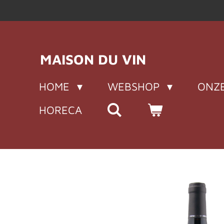
Ga
direct
naar
de
MAISON DU VIN
hoofdinhoud
HOME
WEBSHOP
ONZE
HORECA