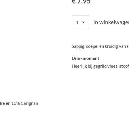
€ 7,95
In winkelwage
Sappig, soepel en kruidig van s
Drinkmoment
Heerlijk bij gegrild vlees, sto
dre en 10% Carignan