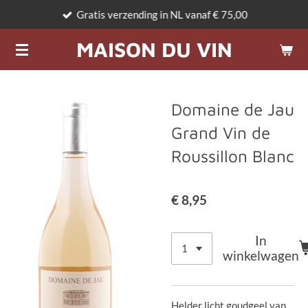
Gratis verzending in NL vanaf € 75,00
Ga
direct
MAISON DU VIN
naar
de
hoofdinhoud
Domaine de Jau
Grand Vin de
Roussillon Blanc
€ 8,95
In
winkelwagen
Helder licht goudgeel van