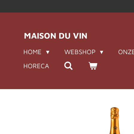
Ga
direct
naar
de
MAISON DU VIN
hoofdinhoud
HOME
WEBSHOP
ONZE
HORECA