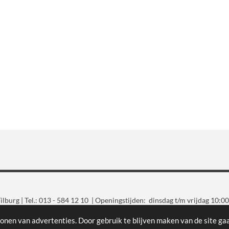
lburg | Tel.: 013 - 584 12 10 | Openingstijden: dinsdag t/m vrijdag 10:00
Gratis parkeren voor de deur
onen van advertenties. Door gebruik te blijven maken van de site ga