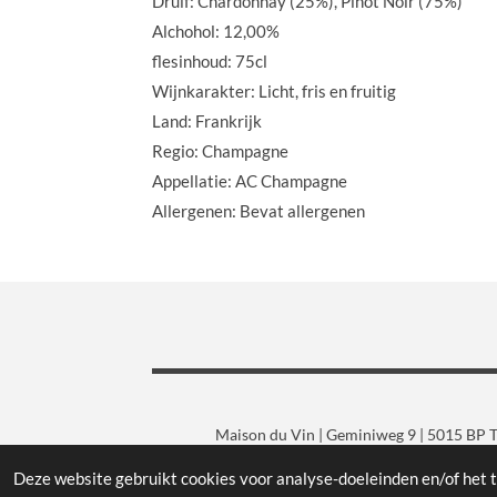
Druif: Chardonnay (25%), Pinot Noir (75%)
Alchohol: 12,00%
flesinhoud: 75cl
Wijnkarakter: Licht, fris en fruitig
Land: Frankrijk
Regio: Champagne
Appellatie: AC Champagne
Allergenen: Bevat allergenen
Maison du Vin | Geminiweg 9 | 5015 BP Ti
Deze website gebruikt cookies voor analyse-doeleinden en/of het t
© 2019 - 2026 Maison du Vin