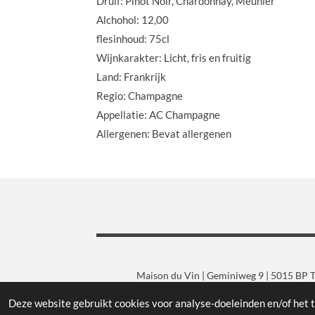
Druif: Pinot Noir, Chardonnay, Meunier
Alchohol: 12,00
flesinhoud: 75cl
Wijnkarakter: Licht, fris en fruitig
Land: Frankrijk
Regio: Champagne
Appellatie: AC Champagne
Allergenen: Bevat allergenen
Maison du Vin | Geminiweg 9 | 5015 BP Ti
Deze website gebruikt cookies voor analyse-doeleinden en/of het t
© 2019 - 2026 Maison du Vin