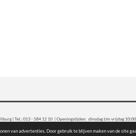
lburg | Tel.: 013 - 584 12 10 | Openingstijden: dinsdag t/m vrijdag 10:00
Gratis parkeren voor de deur
onen van advertenties. Door gebruik te blijven maken van de site ga