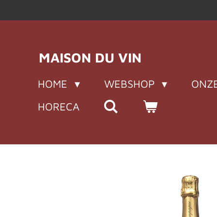
Ga
direct
naar
de
MAISON DU VIN
hoofdinhoud
HOME
WEBSHOP
ONZE
HORECA