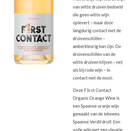
van witte druiven bedoeld
die geen witte wijn
oplevert – maar door
langdurig contact met de
druivenschillen –
amberkleurig kan zijn. De
druivenschillen van de
witte druiven blijven – net
als bij rode wijn – in
contact met de most.
Deze F1rst Contact
Organic Orange Wine is
een Spaanse oranje wijn
gemaakt van de inheems
Spaanse Verdil druif. Een
volle wijn met een vleugje