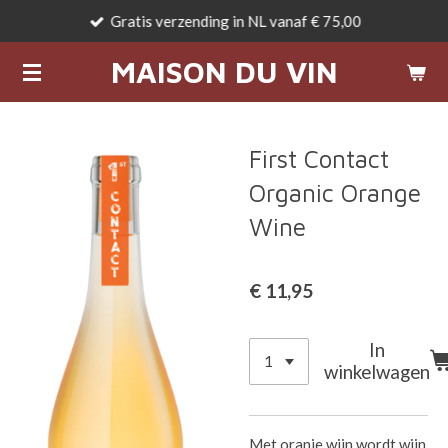
Gratis verzending in NL vanaf € 75,00
Ga
direct
MAISON DU VIN
naar
de
hoofdinhoud
First Contact
Organic Orange
Wine
€ 11,95
In
winkelwagen
Met oranje wijn wordt wijn