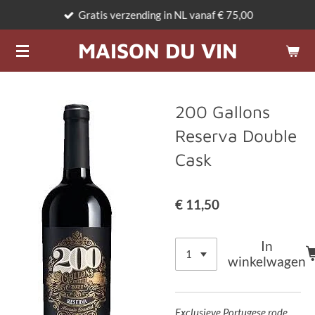
Gratis verzending in NL vanaf € 75,00
Ga
direct
MAISON DU VIN
naar
de
hoofdinhoud
200 Gallons
Reserva Double
Cask
€ 11,50
In
winkelwagen
Exclusieve Portugese rode