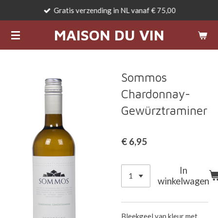
Gratis verzending in NL vanaf € 75,00
Ga
direct
MAISON DU VIN
naar
de
hoofdinhoud
Sommos
Chardonnay-
Gewürztraminer
€ 6,95
In
winkelwagen
Bleekgeel van kleur met