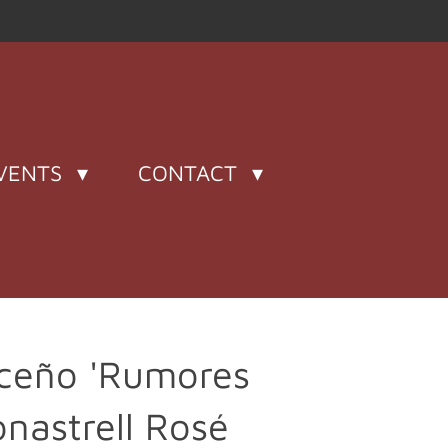
VENTS
CONTACT
ceño 'Rumores
onastrell Rosé