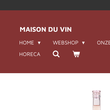
Ga
direct
naar
de
MAISON DU VIN
hoofdinhoud
HOME
WEBSHOP
ONZE
HORECA