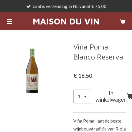
Gratis verzending in NL vanaf € 75,00
Ga
direct
MAISON DU VIN
naar
de
hoofdinhoud
Viña Pomal
Blanco Reserva
€ 16,50
In
winkelwagen
Viña Pomal laat de beste
wijnbouwtraditie van Rioja