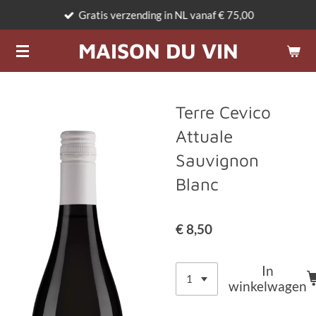
Gratis verzending in NL vanaf € 75,00
Ga
direct
MAISON DU VIN
naar
de
hoofdinhoud
Terre Cevico
Attuale
Sauvignon
Blanc
€ 8,50
In
winkelwagen