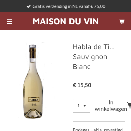
Gratis verzending in NL vanaf € 75,00
Ga
direct
MAISON DU VIN
naar
de
hoofdinhoud
Habla de Ti…
Sauvignon
Blanc
€ 15,50
In
winkelwagen
Bodegas Habla, gevestigd