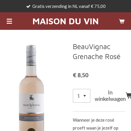
Gratis verzending in NL vanaf € 75,00
Ga
direct
MAISON DU VIN
naar
de
hoofdinhoud
BeauVignac
Grenache Rosé
€ 8,50
In
winkelwagen
Wanneer je deze rosé
proeft waan je jezelf op