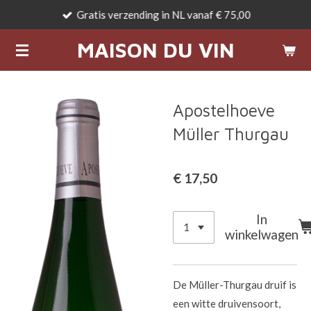
Gratis verzending in NL vanaf € 75,00
Ga
direct
MAISON DU VIN
naar
de
hoofdinhoud
Apostelhoeve
Müller Thurgau
€ 17,50
In
winkelwagen
De Müller-Thurgau druif is
een witte druivensoort,