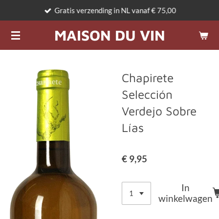
Gratis verzending in NL vanaf € 75,00
Ga
direct
MAISON DU VIN
naar
de
hoofdinhoud
Chapirete
Selección
Verdejo Sobre
Lías
€ 9,95
In
winkelwagen