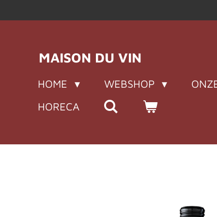
Ga
direct
naar
de
MAISON DU VIN
hoofdinhoud
HOME
WEBSHOP
ONZE
HORECA