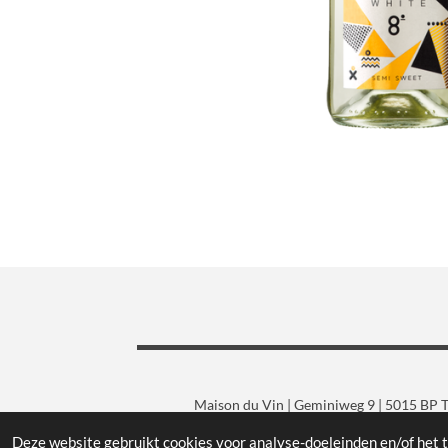
Maison du Vin | Geminiweg 9 | 5015 BP Ti
Deze website gebruikt cookies voor analyse-doeleinden en/of het t