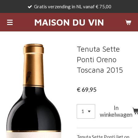
Gratis verzending in NL vanaf € 75,00
Ga
direct
MAISON DU VIN
naar
de
hoofdinhoud
Tenuta Sette
Ponti Oreno
Toscana 2015
€ 69,95
In
winkelwagen
Tenuta Sette Ponti ligt op