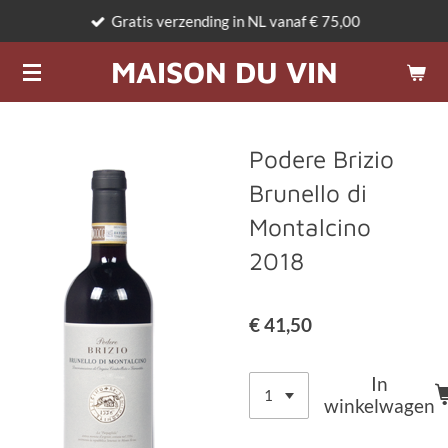
Gratis verzending in NL vanaf € 75,00
Ga
direct
MAISON DU VIN
naar
de
hoofdinhoud
Podere Brizio
Brunello di
Montalcino
2018
€ 41,50
In
winkelwagen