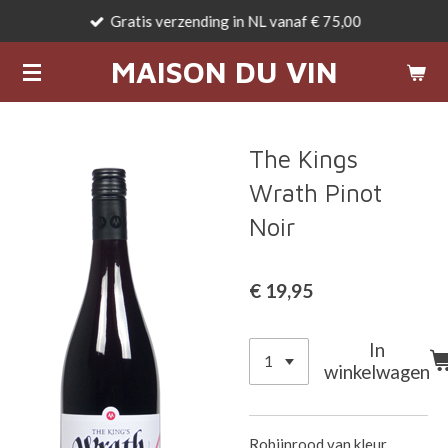
Gratis verzending in NL vanaf € 75,00
Ga
direct
MAISON DU VIN
naar
de
hoofdinhoud
The Kings
Wrath Pinot
Noir
€ 19,95
In
winkelwagen
Robijnrood van kleur.