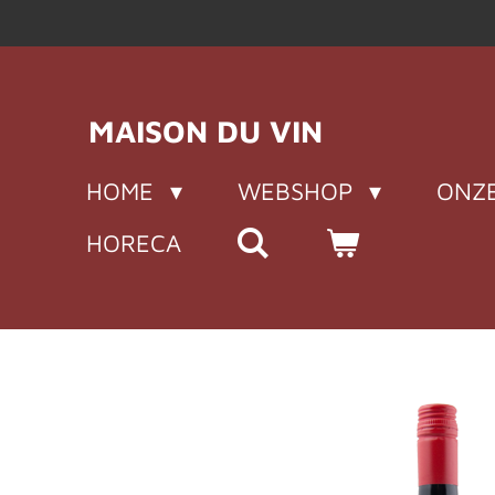
Ga
direct
naar
de
MAISON DU VIN
hoofdinhoud
HOME
WEBSHOP
ONZE
HORECA