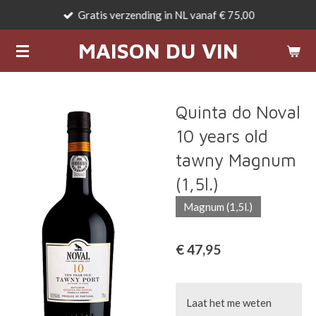
Gratis verzending in NL vanaf € 75,00
Ga
direct
MAISON DU VIN
naar
de
hoofdinhoud
Quinta do Noval
10 years old
tawny Magnum
(1,5l.)
Magnum (1,5l.)
€ 47,95
Laat het me weten