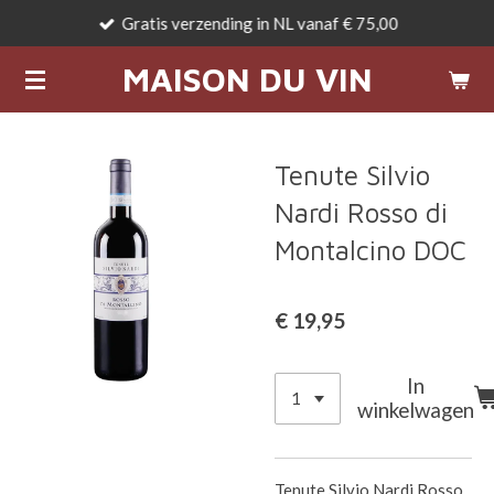
Gratis verzending in NL vanaf € 75,00
Ga
direct
MAISON DU VIN
naar
de
hoofdinhoud
Tenute Silvio
Nardi Rosso di
Montalcino DOC
€ 19,95
In
winkelwagen
Tenute Silvio Nardi Rosso