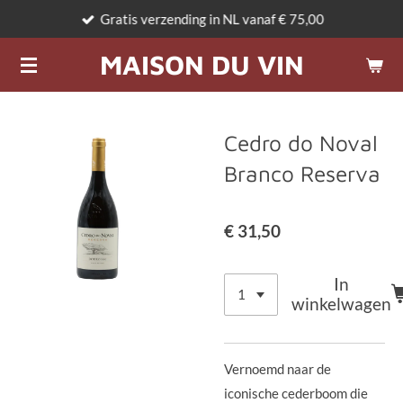
Gratis verzending in NL vanaf € 75,00
Ga
direct
MAISON DU VIN
naar
de
hoofdinhoud
Cedro do Noval
Branco Reserva
€ 31,50
In
winkelwagen
Vernoemd naar de
iconische cederboom die