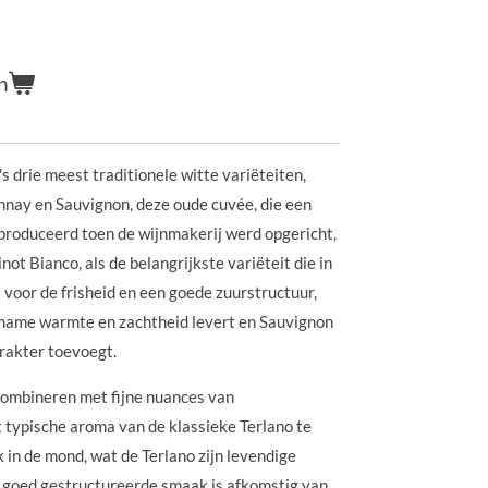
n
s drie meest traditionele witte variëteiten,
nnay en Sauvignon, deze oude cuvée, die een
produceerd toen de wijnmakerij werd opgericht,
inot Bianco, als de belangrijkste variëteit die in
 voor de frisheid en een goede zuurstructuur,
name warmte en zachtheid levert en Sauvignon
arakter toevoegt.
combineren met fijne nuances van
 typische aroma van de klassieke Terlano te
k in de mond, wat de Terlano zijn levendige
e, goed gestructureerde smaak is afkomstig van