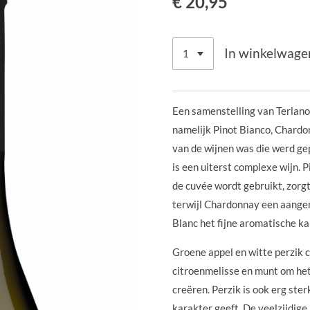
€ 20,95
In winkelwage
Een samenstelling van Terlano'
namelijk Pinot Bianco, Chardo
van de wijnen was die werd ge
is een uiterst complexe wijn. P
de cuvée wordt gebruikt, zorgt
terwijl Chardonnay een aange
Blanc het fijne aromatische k
Groene appel en witte perzik 
citroenmelisse en munt om het
creëren. Perzik is ook erg ster
karakter geeft. De veelzijdig