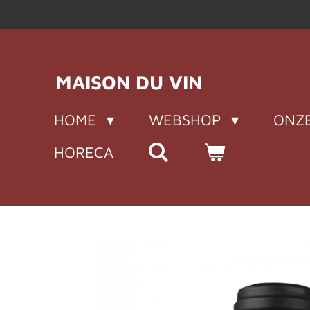
Ga
direct
naar
de
MAISON DU VIN
hoofdinhoud
HOME
WEBSHOP
ONZE
HORECA